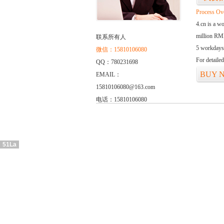
Process Ov
4.cn is a w
million RMB
联系所有人
5 workdays
微信：15810106080
For detaile
QQ：780231698
BUY 
EMAIL：
15810106080@163.com
电话：15810106080
51La