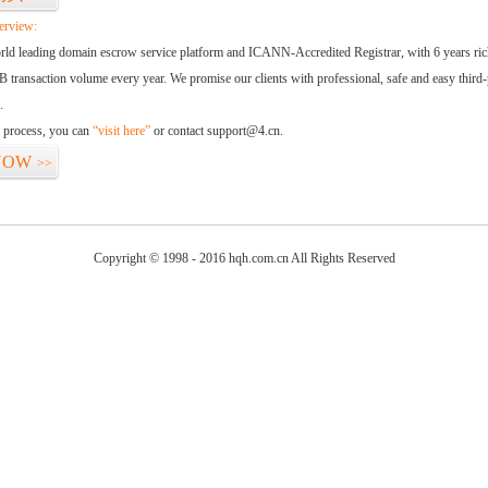
erview:
orld leading domain escrow service platform and ICANN-Accredited Registrar, with 6 years ri
 transaction volume every year. We promise our clients with professional, safe and easy third-
.
d process, you can
“visit here”
or contact support@4.cn.
NOW
>>
Copyright © 1998 - 2016 hqh.com.cn All Rights Reserved