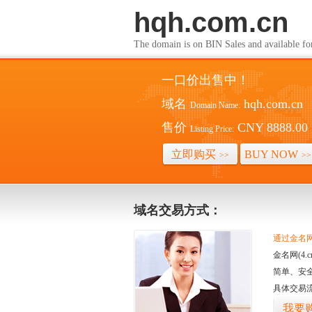
hqh.com.cn
The domain is on BIN Sales and av
一口价出售中！
域名
hqh.com.cn
Domain Name:
售价
CNY 8888.00
Listing Price:
立即购买
BUY NOW
>>
>>
域名交易方式：
通过金名网(
金名网(4
简单、安
具体交易
我要